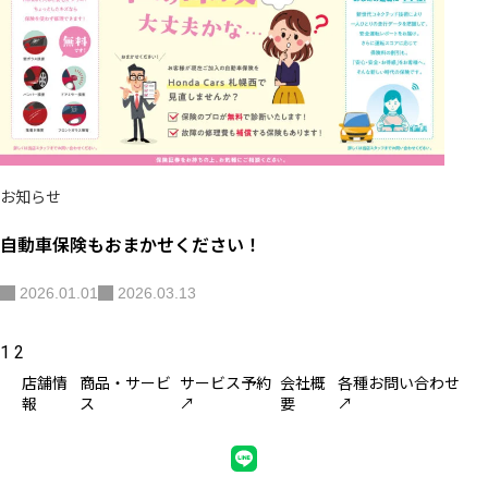
お知らせ
自動車保険もおまかせください！
2026.01.01
2026.03.13
投
1
2
稿
店舗情
商品・サービ
サービス予約
会社概
各種お問い合わせ
の
ペ
報
ス
↗
要
↗
ー
ジ
送
り